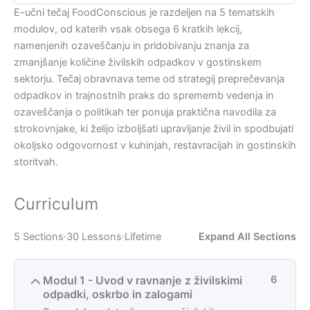
E-učni tečaj FoodConscious je razdeljen na 5 tematskih
modulov, od katerih vsak obsega 6 kratkih lekcij,
namenjenih ozaveščanju in pridobivanju znanja za
zmanjšanje količine živilskih odpadkov v gostinskem
sektorju. Tečaj obravnava teme od strategij preprečevanja
odpadkov in trajnostnih praks do sprememb vedenja in
ozaveščanja o politikah ter ponuja praktična navodila za
strokovnjake, ki želijo izboljšati upravljanje živil in spodbujati
okoljsko odgovornost v kuhinjah, restavracijah in gostinskih
storitvah.
Curriculum
5 Sections
30 Lessons
Lifetime
Expand All Sections
Modul 1 - Uvod v ravnanje z živilskimi
6
odpadki, oskrbo in zalogami