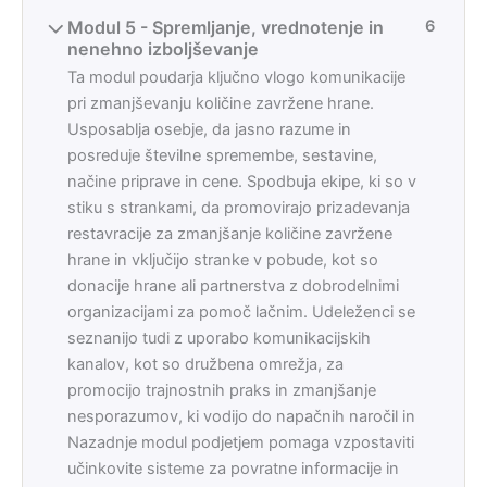
Modul 5 - Spremljanje, vrednotenje in
6
nenehno izboljševanje
Ta modul poudarja ključno vlogo komunikacije
pri zmanjševanju količine zavržene hrane.
Usposablja osebje, da jasno razume in
posreduje številne spremembe, sestavine,
načine priprave in cene. Spodbuja ekipe, ki so v
stiku s strankami, da promovirajo prizadevanja
restavracije za zmanjšanje količine zavržene
hrane in vključijo stranke v pobude, kot so
donacije hrane ali partnerstva z dobrodelnimi
organizacijami za pomoč lačnim. Udeleženci se
seznanijo tudi z uporabo komunikacijskih
kanalov, kot so družbena omrežja, za
promocijo trajnostnih praks in zmanjšanje
nesporazumov, ki vodijo do napačnih naročil in
Nazadnje modul podjetjem pomaga vzpostaviti
učinkovite sisteme za povratne informacije in