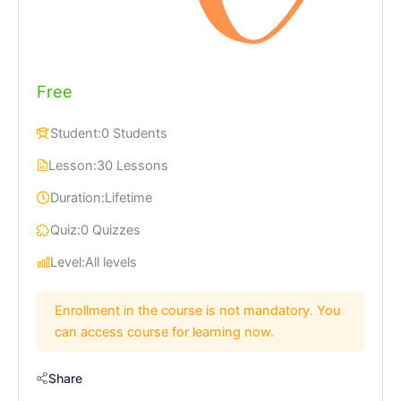
Free
Student:
0 Students
Lesson:
30 Lessons
Duration:
Lifetime
Quiz:
0 Quizzes
Level:
All levels
Enrollment in the course is not mandatory. You
can access course for learning now.
Share