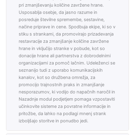
pri zmanjševanju količine zavržene hrane.
Usposablja osebje, da jasno razume in
posreduje številne spremembe, sestavine,
načine priprave in cene. Spodbuja ekipe, ki so v
stiku s strankami, da promovirajo prizadevanja
restavracije za zmanjšanje količine zavržene
hrane in vključijo stranke v pobude, kot so
donacije hrane ali partnerstva z dobrodelnimi
organizacijami za pomoč lačnim. Udeleženci se
seznanijo tudi z uporabo komunikacijskih
kanalov, kot so družbena omrežja, za
promocijo trajnostnih praks in zmanjšanje
nesporazumov, ki vodijo do napačnih naročil in
Nazadnje modul podjetjem pomaga vzpostaviti
učinkovite sisteme za povratne informacije in
pritožbe, da lahko na podlagi mnenj strank
izboljšajo storitve in ponudbo jedi.