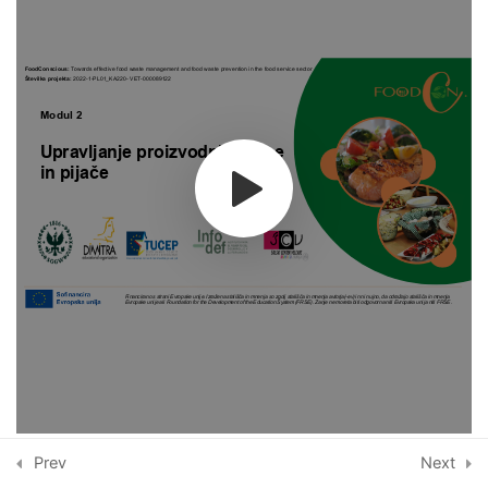
Lekcija 5
Lekcija 6
Modul 3 - Management v
6
gostinstvu
Modul 4 - Strežba in
6
komunikacija z gosti
Modul 5 - Spremljanje,
6
vrednotenje in nenehno
izboljševanje
Copyright © 2026 Food Conscious |
Food Conscious
Prev
Next