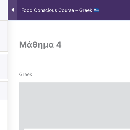
Food Conscious Course – Greek
Home
Course
Sel
Μάθημα 4
Greek